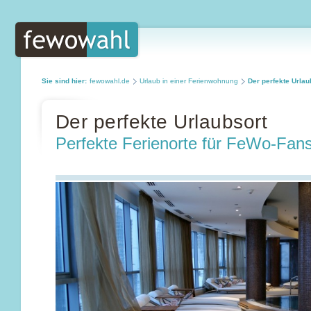
Sie sind hier:
fewowahl.de
Urlaub in einer Ferienwohnung
Der perfekte Urlau
Der perfekte Urlaubsort
Perfekte Ferienorte für FeWo-Fan