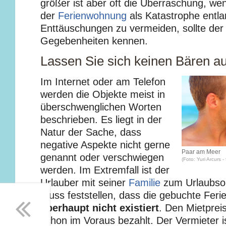
größer ist aber oft die Überraschung, we
der
Ferienwohnung
als Katastrophe entla
Enttäuschungen zu vermeiden, sollte der 
Gegebenheiten kennen.
Lassen Sie sich keinen Bären a
Im Internet oder am Telefon
werden die Objekte meist in
überschwenglichen Worten
beschrieben. Es liegt in der
Natur der Sache, dass
negative Aspekte nicht gerne
Paar am Meer
genannt oder verschwiegen
(Foto: Yuri Arcurs - 
werden. Im Extremfall ist der
Urlauber mit seiner
Familie
zum Urlaubsor
muss feststellen, dass die gebuchte Fer
überhaupt nicht existiert
. Den Mietprei
schon im Voraus bezahlt. Der Vermieter is